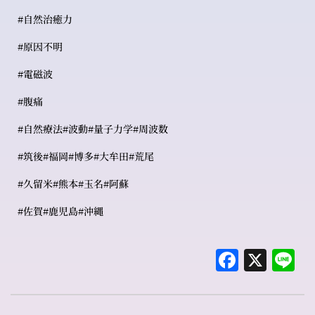
#自然治癒力
#原因不明
#電磁波
#腹痛
#自然療法#波動#量子力学#周波数
#筑後#福岡#博多#大牟田#荒尾
#久留米#熊本#玉名#阿蘇
#佐賀#鹿児島#沖縄
Faceboo
X
L